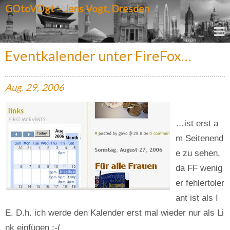
GOtoVOgt – Jens Vogt, Dresden
Eventkalender unter FireFox…
Aug.
29,
2006
…ist erst a
m Seitenend
e zu sehen,
da FF wenig
er fehlertoler
ant ist als I
E. D.h. ich werde den Kalender erst mal wieder nur als Li
nk einfügen :-(