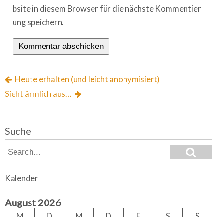
bsite in diesem Browser für die nächste Kommentier
ung speichern.
Heute erhalten (und leicht anonymisiert)
Sieht ärmlich aus…
Suche
S
S
e
e
a
a
r
Kalender
c
r
h
c
August 2026
h
f
M
D
M
D
F
S
S