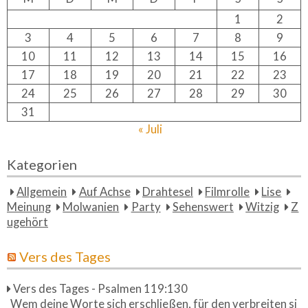
o
1
2
r:
3
4
5
6
7
8
9
10
11
12
13
14
15
16
17
18
19
20
21
22
23
24
25
26
27
28
29
30
31
« Juli
Kategorien
Allgemein
Auf Achse
Drahtesel
Filmrolle
Lise
Meinung
Molwanien
Party
Sehenswert
Witzig
Z
ugehört
Vers des Tages
Vers des Tages - Psalmen 119:130
Wem deine Worte sich erschließen, für den verbreiten si