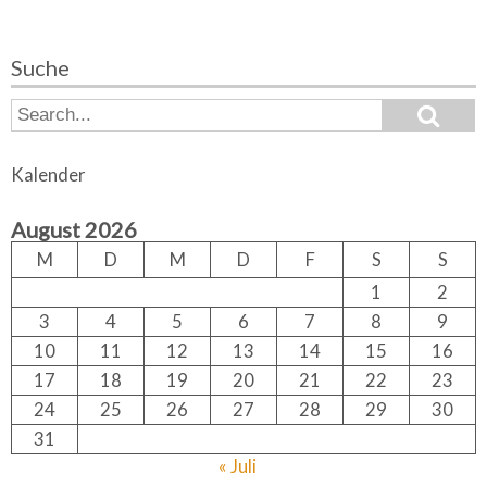
Suche
S
S
e
e
a
a
r
Kalender
c
r
h
c
August 2026
h
f
M
D
M
D
F
S
S
o
1
2
r:
3
4
5
6
7
8
9
10
11
12
13
14
15
16
17
18
19
20
21
22
23
24
25
26
27
28
29
30
31
« Juli