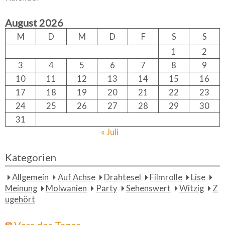
r
h
c
August 2026
h
f
M
D
M
D
F
S
S
o
1
2
r:
3
4
5
6
7
8
9
10
11
12
13
14
15
16
17
18
19
20
21
22
23
24
25
26
27
28
29
30
31
« Juli
Kategorien
Allgemein
Auf Achse
Drahtesel
Filmrolle
Lise
Meinung
Molwanien
Party
Sehenswert
Witzig
Z
ugehört
Vers des Tages