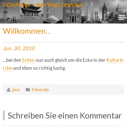
GOtoVOgt – Jens Vogt, Dresden
Willkommen…
Jun.
30,
2010
…bei den
Schtis
nun auch gleich um die Ecke in der
Kulturki
rche
und eben so richtig lustig.
jens
Filmrolle
Schreiben Sie einen Kommentar