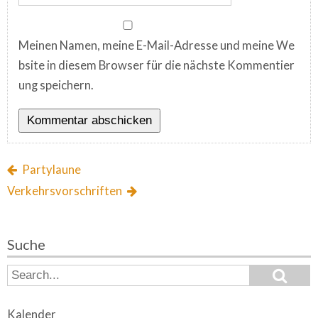
Meinen Namen, meine E-Mail-Adresse und meine We
bsite in diesem Browser für die nächste Kommentier
ung speichern.
Partylaune
Verkehrsvorschriften
Suche
S
S
e
e
a
a
r
Kalender
c