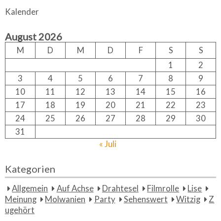
a
r
Kalender
c
r
h
c
August 2026
h
f
M
D
M
D
F
S
S
o
1
2
r:
3
4
5
6
7
8
9
10
11
12
13
14
15
16
17
18
19
20
21
22
23
24
25
26
27
28
29
30
31
« Juli
Kategorien
Allgemein
Auf Achse
Drahtesel
Filmrolle
Lise
Meinung
Molwanien
Party
Sehenswert
Witzig
Z
ugehört