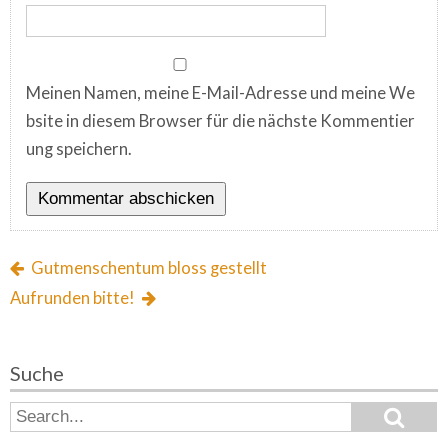
Meinen Namen, meine E-Mail-Adresse und meine We
bsite in diesem Browser für die nächste Kommentier
ung speichern.
Gutmenschentum bloss gestellt
Aufrunden bitte!
Suche
S
S
e
e
a