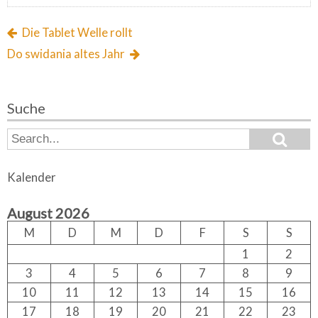
Die Tablet Welle rollt
Do swidania altes Jahr
Suche
S
S
e
e
a
a
r
Kalender
c
r
h
c
August 2026
h
f
M
D
M
D
F
S
S
o
1
2
r:
3
4
5
6
7
8
9
10
11
12
13
14
15
16
17
18
19
20
21
22
23