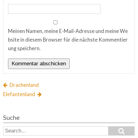
Meinen Namen, meine E-Mail-Adresse und meine We
bsite in diesem Browser für die nächste Kommentier
ung speichern.
Drachenland
Elefantenland
Suche
S
S
e
e