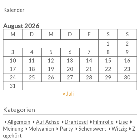
a
a
r
Kalender
c
r
h
c
August 2026
h
f
M
D
M
D
F
S
S
o
1
2
r:
3
4
5
6
7
8
9
10
11
12
13
14
15
16
17
18
19
20
21
22
23
24
25
26
27
28
29
30
31
« Juli
Kategorien
Allgemein
Auf Achse
Drahtesel
Filmrolle
Lise
Meinung
Molwanien
Party
Sehenswert
Witzig
Z
ugehört