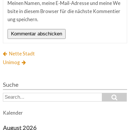
Meinen Namen, meine E-Mail-Adresse und meine We
bsite in diesem Browser für die nächste Kommentier
ung speichern.
Nette Stadt
Unimog
Suche
S
S
e
e
a
a
r
Kalender
c
r
h
c
August 2026
h