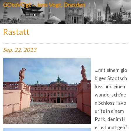
GOtoVOgt – Jens Vogt, Dresden
Rastatt
Sep.
22,
2013
…mit einem glo
bigen Stadtsch
loss und einem
wundersch?ne
n Schloss Favo
urite in einem
Park, der im H
erbstbunt geh?