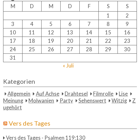
f
M
D
M
D
F
S
S
o
1
2
r:
3
4
5
6
7
8
9
10
11
12
13
14
15
16
17
18
19
20
21
22
23
24
25
26
27
28
29
30
31
« Juli
Kategorien
Allgemein
Auf Achse
Drahtesel
Filmrolle
Lise
Meinung
Molwanien
Party
Sehenswert
Witzig
Z
ugehört
Vers des Tages
Vers des Tages - Psalmen 119:130