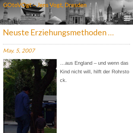
GOtoVOgt – Jens Vogt, Dresden
Neuste Erziehungsmethoden …
May.
5,
2007
…aus England – und wenn das
Kind nicht will, hilft der Rohrsto
ck.