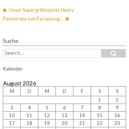
Unser Supergrillmeister Henry
Paneuropa zum Europatag…
Suche
S
S
e
e
a
a
r
Kalender
c
r
h
c
August 2026
h
f
M
D
M
D
F
S
S
o
1
2
r:
3
4
5
6
7
8
9
10
11
12
13
14
15
16
17
18
19
20
21
22
23