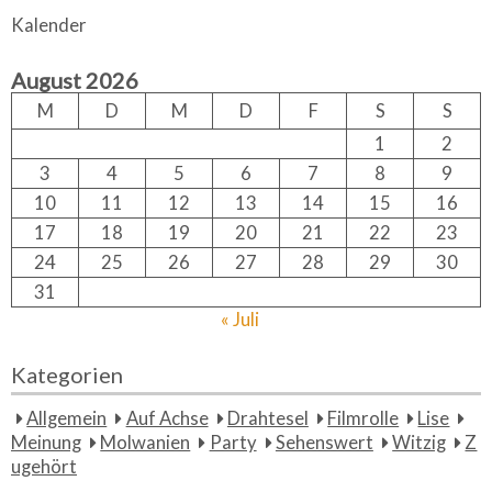
a
r
Kalender
c
r
h
c
August 2026
h
f
M
D
M
D
F
S
S
o
1
2
r:
3
4
5
6
7
8
9
10
11
12
13
14
15
16
17
18
19
20
21
22
23
24
25
26
27
28
29
30
31
« Juli
Kategorien
Allgemein
Auf Achse
Drahtesel
Filmrolle
Lise
Meinung
Molwanien
Party
Sehenswert
Witzig
Z
ugehört