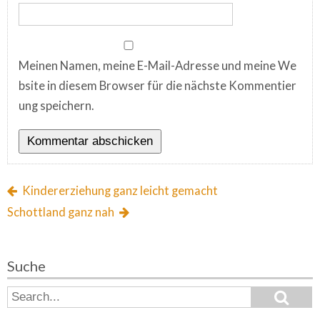
Meinen Namen, meine E-Mail-Adresse und meine We
bsite in diesem Browser für die nächste Kommentier
ung speichern.
Kindererziehung ganz leicht gemacht
Schottland ganz nah
Suche
S
S
e
e
a