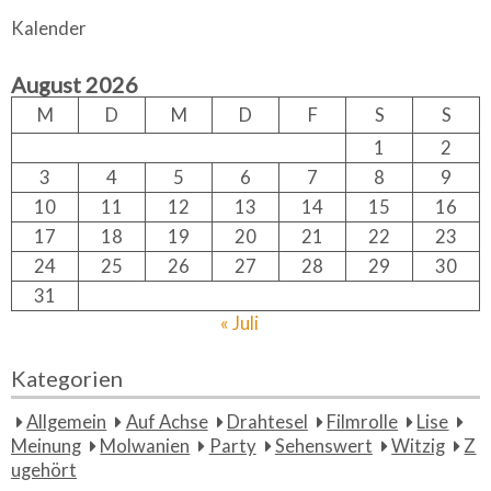
a
r
Kalender
c
r
h
c
August 2026
h
f
M
D
M
D
F
S
S
o
1
2
r:
3
4
5
6
7
8
9
10
11
12
13
14
15
16
17
18
19
20
21
22
23
24
25
26
27
28
29
30
31
« Juli
Kategorien
Allgemein
Auf Achse
Drahtesel
Filmrolle
Lise
Meinung
Molwanien
Party
Sehenswert
Witzig
Z
ugehört