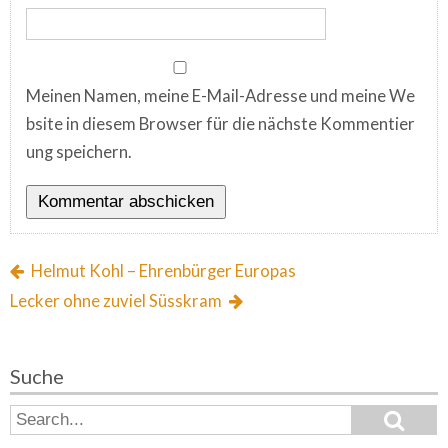
Meinen Namen, meine E-Mail-Adresse und meine We
bsite in diesem Browser für die nächste Kommentier
ung speichern.
Helmut Kohl – Ehrenbürger Europas
Lecker ohne zuviel Süsskram
Suche
S
S
e
e
a