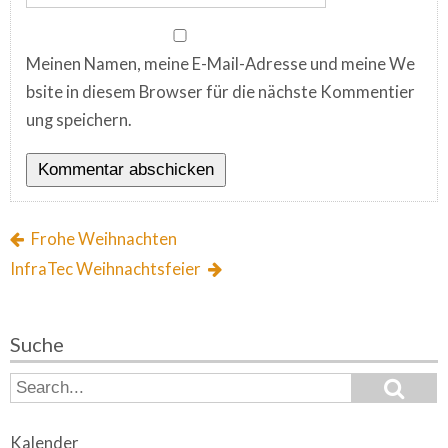
Meinen Namen, meine E-Mail-Adresse und meine We
bsite in diesem Browser für die nächste Kommentier
ung speichern.
Frohe Weihnachten
InfraTec Weihnachtsfeier
Suche
S
S
e
e
a
a
r
Kalender
c