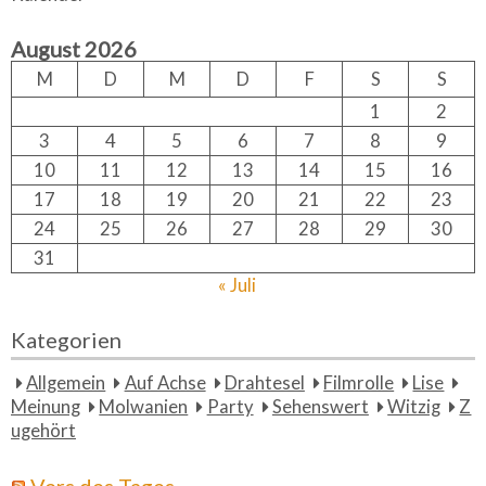
r
h
c
August 2026
h
f
M
D
M
D
F
S
S
o
1
2
r:
3
4
5
6
7
8
9
10
11
12
13
14
15
16
17
18
19
20
21
22
23
24
25
26
27
28
29
30
31
« Juli
Kategorien
Allgemein
Auf Achse
Drahtesel
Filmrolle
Lise
Meinung
Molwanien
Party
Sehenswert
Witzig
Z
ugehört
Vers des Tages