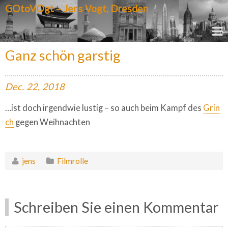
GOtoVOgt – Jens Vogt, Dresden
Ganz schön garstig
Dec.
22,
2018
…ist doch irgendwie lustig – so auch beim Kampf des
Grin
ch
gegen Weihnachten
jens
Filmrolle
Schreiben Sie einen Kommentar