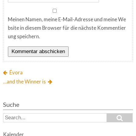
Meinen Namen, meine E-Mail-Adresse und meine We
bsite in diesem Browser für die nächste Kommentier
ung speichern.
Évora
…and the Winner is
Suche
S
S
e
e
a
a
r
Kalender
c