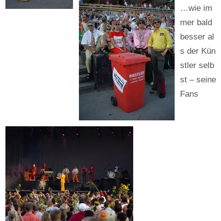
…wie im
mer bald
besser al
s der Kün
stler selb
st – seine
Fans