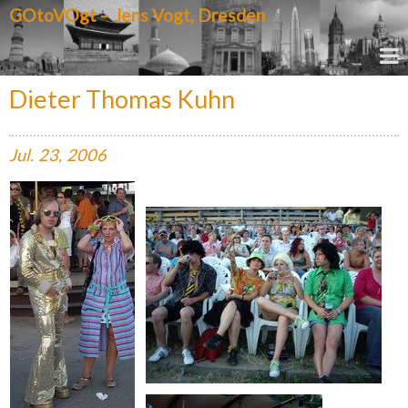
GOtoVOgt – Jens Vogt, Dresden
Dieter Thomas Kuhn
Jul.
23,
2006