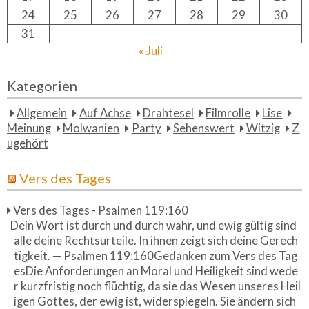
24
25
26
27
28
29
30
31
« Juli
Kategorien
Allgemein
Auf Achse
Drahtesel
Filmrolle
Lise
Meinung
Molwanien
Party
Sehenswert
Witzig
Z
ugehört
Vers des Tages
Vers des Tages - Psalmen 119:160
Dein Wort ist durch und durch wahr, und ewig gültig sind
alle deine Rechtsurteile. In ihnen zeigt sich deine Gerech
tigkeit. — Psalmen 119:160Gedanken zum Vers des Tag
esDie Anforderungen an Moral und Heiligkeit sind wede
r kurzfristig noch flüchtig, da sie das Wesen unseres Heil
igen Gottes, der ewig ist, widerspiegeln. Sie ändern sich