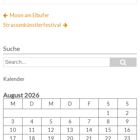
Moon am Elbufer
Strassenkünstlerfestival
Suche
S
S
e
e
a
a
r
Kalender
c
r
h
c
August 2026
h
f
M
D
M
D
F
S
S
o
1
2
r:
3
4
5
6
7
8
9
10
11
12
13
14
15
16
17
18
19
20
21
22
23