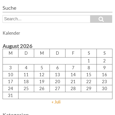
Suche
S
S
e
e
a
a
r
Kalender
c
r
h
c
August 2026
h
f
M
D
M
D
F
S
S
o
1
2
r:
3
4
5
6
7
8
9
10
11
12
13
14
15
16
17
18
19
20
21
22
23
24
25
26
27
28
29
30
31
« Juli
Kategorien