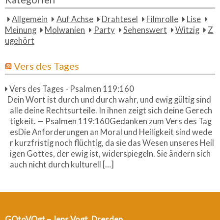
Allgemein
Auf Achse
Drahtesel
Filmrolle
Lise
Meinung
Molwanien
Party
Sehenswert
Witzig
Z
ugehört
Vers des Tages
Vers des Tages - Psalmen 119:160
Dein Wort ist durch und durch wahr, und ewig gültig sind
alle deine Rechtsurteile. In ihnen zeigt sich deine Gerech
tigkeit. — Psalmen 119:160Gedanken zum Vers des Tag
esDie Anforderungen an Moral und Heiligkeit sind wede
r kurzfristig noch flüchtig, da sie das Wesen unseres Heil
igen Gottes, der ewig ist, widerspiegeln. Sie ändern sich
auch nicht durch kulturell […]
GOtoVOgt – Jens Vogt, Dresden