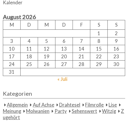
Kalender
c
r
h
c
August 2026
h
f
M
D
M
D
F
S
S
o
1
2
r:
3
4
5
6
7
8
9
10
11
12
13
14
15
16
17
18
19
20
21
22
23
24
25
26
27
28
29
30
31
« Juli
Kategorien
Allgemein
Auf Achse
Drahtesel
Filmrolle
Lise
Meinung
Molwanien
Party
Sehenswert
Witzig
Z
ugehört