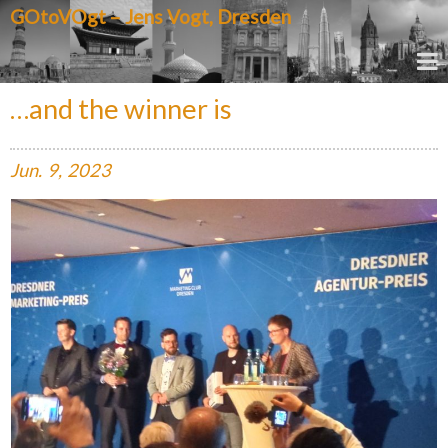
GOtoVOgt – Jens Vogt, Dresden
…and the winner is
Jun.
9,
2023