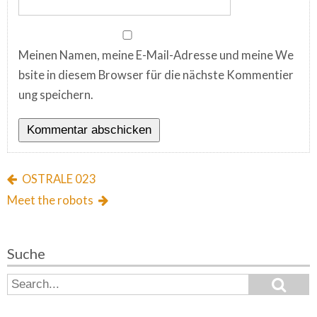
Meinen Namen, meine E-Mail-Adresse und meine We
bsite in diesem Browser für die nächste Kommentier
ung speichern.
OSTRALE 023
Meet the robots
Suche
S
S
e
e
a
a
r