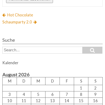
Hot Chocolate
Schaumparty 2.0
Suche
S
S
e
e
a
a
r
Kalender
c
r
h
c
August 2026
h
f
M
D
M
D
F
S
S
o
1
2
r:
3
4
5
6
7
8
9
10
11
12
13
14
15
16