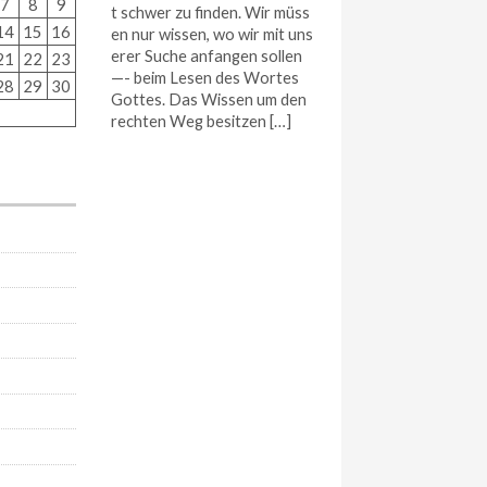
7
8
9
t schwer zu finden. Wir müss
14
15
16
en nur wissen, wo wir mit uns
erer Suche anfangen sollen
21
22
23
—- beim Lesen des Wortes
28
29
30
Gottes. Das Wissen um den
rechten Weg besitzen […]