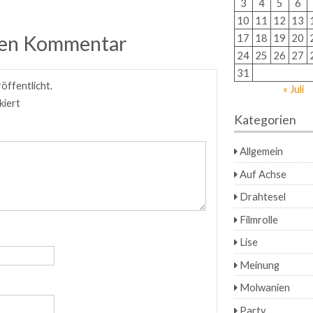
3
4
5
6
10
11
12
13
inen Kommentar
17
18
19
20
24
25
26
27
31
öffentlicht.
« Juli
iert
Kategorien
Allgemein
Auf Achse
Drahtesel
Filmrolle
Lise
Meinung
Molwanien
Party