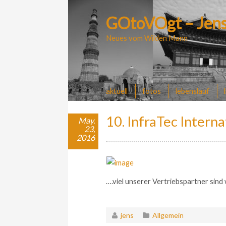
GOtoVOgt – Jens
Neues vom Wilden Mann
aktuell
fotos
lebenslauf
10. InfraTec Intern
May.
23,
2016
….viel unserer Vertriebspartner sind
jens
Allgemein