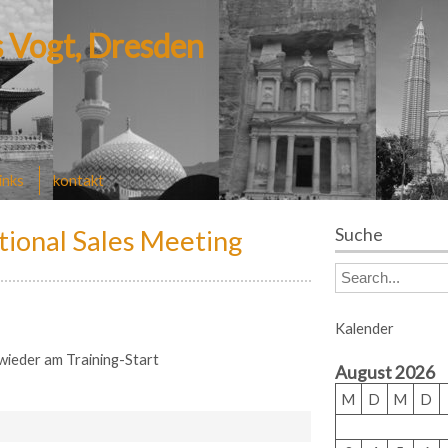
 Vogt, Dresden
links
kontakt
ational Sales Meeting
Suche
S
e
a
Kalender
r
c
 wieder am Training-Start
August 2026
h
f
M
D
M
D
o
r: